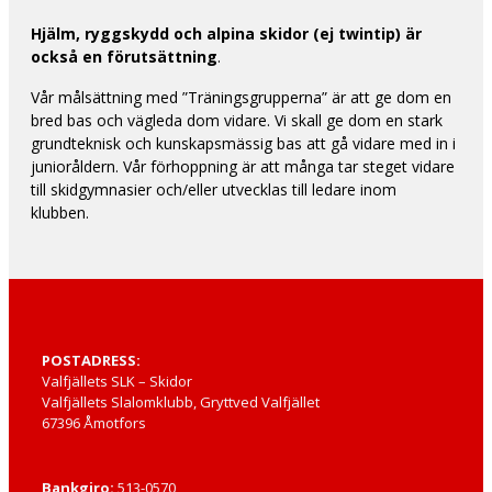
Hjälm, ryggskydd och alpina skidor (ej twintip) är
också en förutsättning
.
Vår målsättning med ”Träningsgrupperna” är att ge dom en
bred bas och vägleda dom vidare. Vi skall ge dom en stark
grundteknisk och kunskapsmässig bas att gå vidare med in i
junioråldern. Vår förhoppning är att många tar steget vidare
till skidgymnasier och/eller utvecklas till ledare inom
klubben.
POSTADRESS:
Valfjällets SLK – Skidor
Valfjällets Slalomklubb, Gryttved Valfjället
67396 Åmotfors
Bankgiro:
513-0570