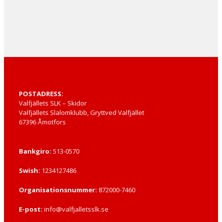
POSTADRESS:
Valfjällets SLK – Skidor
Valfjällets Slalomklubb, Gryttved Valfjället
67396 Åmotfors
Bankgiro:
513-0570
Swish:
1234127486
Organisationsnummer:
872000-7460
E-post:
info@valfjalletsslk.se