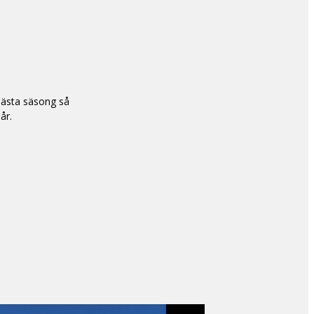
 nästa säsong så
år.