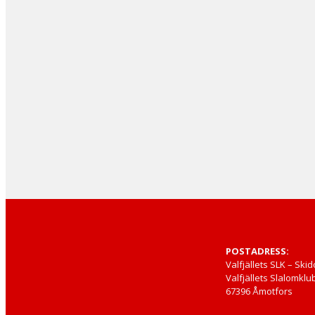
POSTADRESS:
Valfjällets SLK – Skid
Valfjällets Slalomklub
67396 Åmotfors