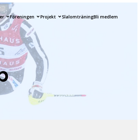
er
Föreningen
Projekt
Slalomträning
Bli medlem
p