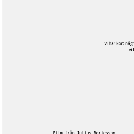
Vi har kört någ
vi
Film från Julius Börjesson
