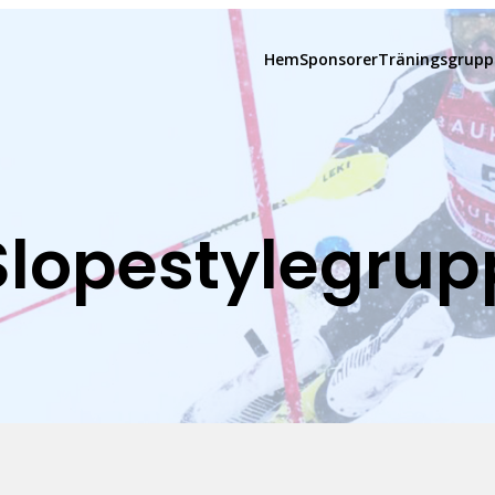
Hem
Sponsorer
Träningsgrupp
Slopestylegrup