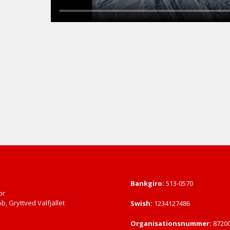
Bankgiro:
513-0570
or
b, Gryttved Valfjället
Swish:
1234127486
Organisationsnummer:
8720